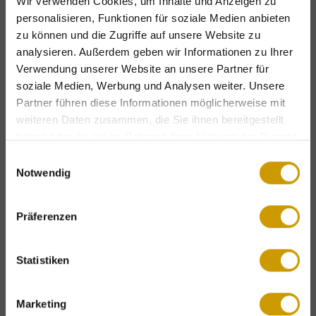
Wir verwenden Cookies, um Inhalte und Anzeigen zu
1,32 MB
personalisieren, Funktionen für soziale Medien anbieten
zu können und die Zugriffe auf unsere Website zu
analysieren. Außerdem geben wir Informationen zu Ihrer
DOWNLOAD
Verwendung unserer Website an unsere Partner für
soziale Medien, Werbung und Analysen weiter. Unsere
Partner führen diese Informationen möglicherweise mit
weiteren Daten zusammen, die Sie ihnen bereitgestellt
haben oder die sie im Rahmen Ihrer Nutzung der Dienste
gesammelt haben.
Einwilligungsauswahl
Notwendig
Exclusive holiday benefits – for a limited
time only!
Präferenzen
Complimentary mountain lift tickets
&
attractive
Last-Minute
offers.
Statistiken
Contact
DISCOVER OUR OFFERS
Unterbergstraße 76
Marketing