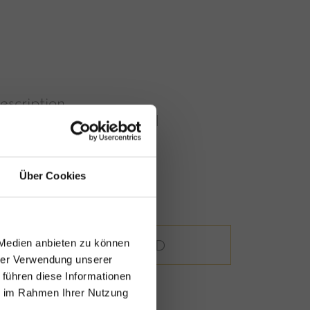
escription
aditional music in Großarl
ize
134 * 2757 px
Über Cookies
,10 MB
 Medien anbieten zu können
DOWNLOAD
hrer Verwendung unserer
 führen diese Informationen
y!
ie im Rahmen Ihrer Nutzung