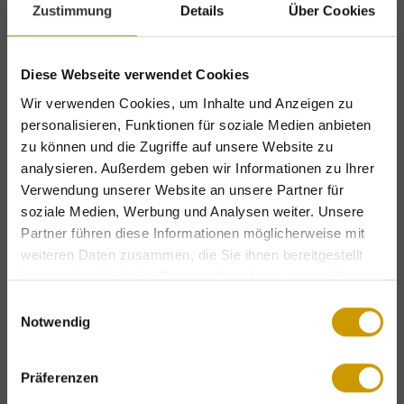
Zustimmung
Details
Über Cookies
PHONE
Diese Webseite verwendet Cookies
Wir verwenden Cookies, um Inhalte und Anzeigen zu
personalisieren, Funktionen für soziale Medien anbieten
Address data
zu können und die Zugriffe auf unsere Website zu
analysieren. Außerdem geben wir Informationen zu Ihrer
STREET
Verwendung unserer Website an unsere Partner für
soziale Medien, Werbung und Analysen weiter. Unsere
Partner führen diese Informationen möglicherweise mit
POST CODE
weiteren Daten zusammen, die Sie ihnen bereitgestellt
haben oder die sie im Rahmen Ihrer Nutzung der Dienste
gesammelt haben.
Einwilligungsauswahl
Notwendig
TOWN
Exclusive holiday benefits – for a limited
time only!
Präferenzen
Complimentary mountain lift tickets
&
COUNTRY