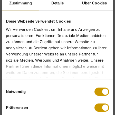
Zustimmung
Details
Über Cookies
PHONE
Diese Webseite verwendet Cookies
Wir verwenden Cookies, um Inhalte und Anzeigen zu
personalisieren, Funktionen für soziale Medien anbieten
Address data
zu können und die Zugriffe auf unsere Website zu
analysieren. Außerdem geben wir Informationen zu Ihrer
STREET
Verwendung unserer Website an unsere Partner für
soziale Medien, Werbung und Analysen weiter. Unsere
Partner führen diese Informationen möglicherweise mit
POST CODE
weiteren Daten zusammen, die Sie ihnen bereitgestellt
haben oder die sie im Rahmen Ihrer Nutzung der Dienste
gesammelt haben.
Einwilligungsauswahl
Notwendig
TOWN
Exclusive holiday benefits – for a limited
time only!
Präferenzen
Complimentary mountain lift tickets
&
COUNTRY