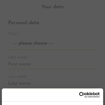
Your data
Personal data
TITLE
*
FIRST NAME
*
LAST NAME
*
E-MAIL
*