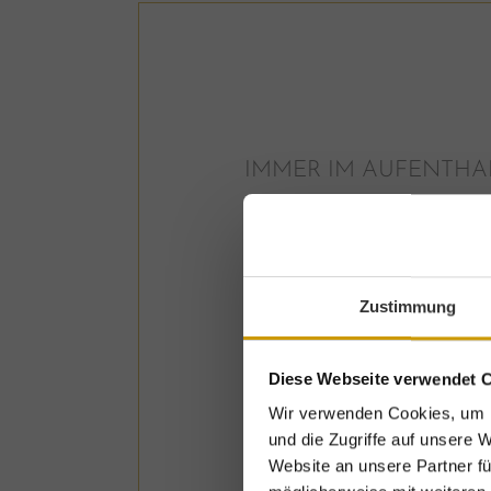
IMMER IM AUFENTHA
Unsere Inklus
Zustimmung
Diese Webseite verwendet 
Willkommensgru
Wir verwenden Cookies, um I
und die Zugriffe auf unsere 
Beginnen Sie Ihren Aufe
Website an unsere Partner fü