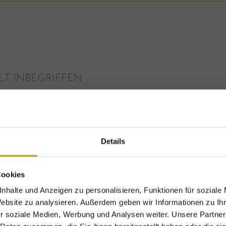
LT INBEGRIFFEN
ivleistungen
Details
Cookies
ß & Mini-Bar
Verwöhnpens
nhalte und Anzeigen zu personalisieren, Funktionen für soziale
Website zu analysieren. Außerdem geben wir Informationen zu I
nthalt mit einem
Glas
Starten Sie in den T
r soziale Medien, Werbung und Analysen weiter. Unsere Partner
Exklusive Urlaubsvorteile – nur für kurze Zeit!