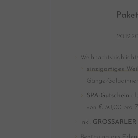
Paket
20.12.2
Weihnachtshighlight
einzigartiges W
Gänge-Galadinne
SPA-Gutschein
al
von € 30,00 pro 
inkl.
GROSSARLER 
Benützung des
Erlen