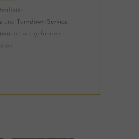
stenfreier
z
und
Turndown-Service
.
amm
mit u.a. geführten
ngen
.