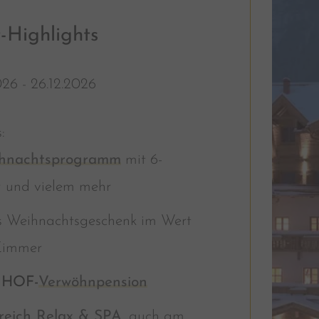
-Highlights
026 - 26.12.2026
s:
eihnachtsprogramm
mit 6-
r
und vielem mehr
s Weihnachtsgeschenk im Wert
Zimmer
HOF-
Verwöhnpension
reich Relax & SPA
, auch am