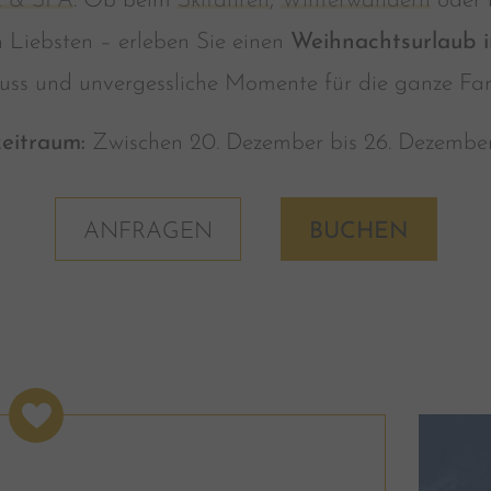
ax & SPA
. Ob beim
Skifahren
,
Winterwandern
oder 
n Liebsten – erleben Sie einen
Weihnachtsurlaub 
uss und unvergessliche Momente für die ganze Fami
eitraum:
Zwischen 20. Dezember bis 26. Dezember
ANFRAGEN
BUCHEN