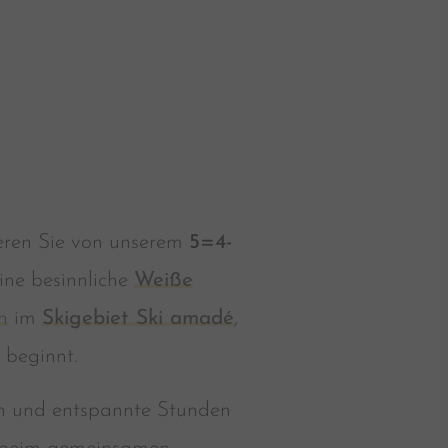
eren Sie von unserem
5=4-
ine besinnliche
Weiße
n
im
Skigebiet Ski amadé
,
beginnt.
n und entspannte Stunden