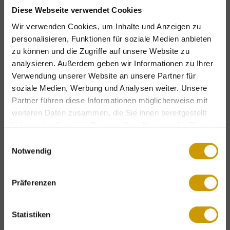
SPORTALPEN
Diese Webseite verwendet Cookies
Wir verwenden Cookies, um Inhalte und Anzeigen zu
Größe
personalisieren, Funktionen für soziale Medien anbieten
3000 * 1995 px
zu können und die Zugriffe auf unsere Website zu
analysieren. Außerdem geben wir Informationen zu Ihrer
3,49 MB
Verwendung unserer Website an unsere Partner für
soziale Medien, Werbung und Analysen weiter. Unsere
DOWNLOAD
Partner führen diese Informationen möglicherweise mit
weiteren Daten zusammen, die Sie ihnen bereitgestellt
haben oder die sie im Rahmen Ihrer Nutzung der Dienste
gesammelt haben.
Einwilligungsauswahl
Notwendig
Exklusive Urlaubsvorteile – nur für kurze
Zeit!
Präferenzen
Kostenlose Bergbahntickets
& attraktive
Last-Minute-Angebote
.
Statistiken
ANGEBOTE ENTDECKEN