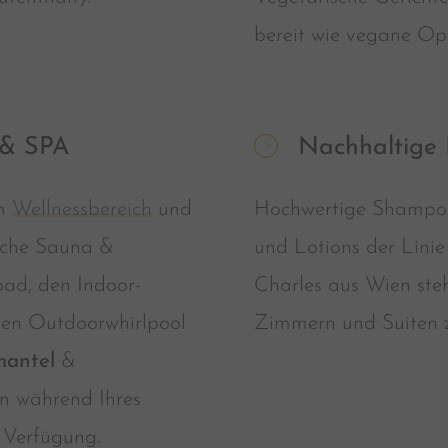
bereit wie vegane Op
 & SPA
Nachhaltige 
em
Wellnessbereich
und
Hochwertige Shampoo
ische Sauna &
und Lotions der Linie
ad, den Indoor-
Charles aus Wien steh
ten Outdoorwhirlpool
Zimmern und Suiten z
antel
&
n während Ihres
r Verfügung.