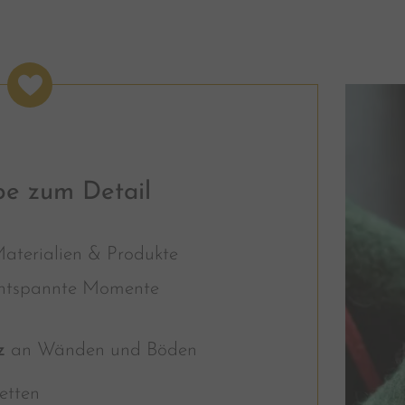
be zum Detail
aterialien & Produkte
entspannte Momente
z
an Wänden und Böden
etten