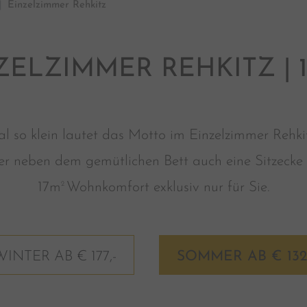
Einzelzimmer Rehkitz
ZELZIMMER REHKITZ | 1
l so klein lautet das Motto im Einzelzimmer Rehki
r neben dem gemütlichen Bett auch eine Sitzecke u
17m
Wohnkomfort exklusiv nur für Sie.
2
WINTER AB € 177,-
SOMMER AB € 132,