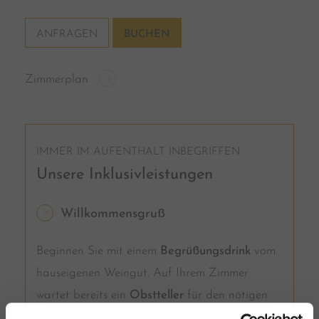
ANFRAGEN
BUCHEN
Zimmerplan
IMMER IM AUFENTHALT INBEGRIFFEN
Unsere Inklusivleistungen
Willkommensgruß
Beginnen Sie mit einem
Begrüßungsdrink
vom
hauseigenen Weingut. Auf Ihrem Zimmer
wartet bereits ein
Obstteller
für den nötigen
Energiekick. Ihre
Mini-Bar
ist bereits gefüllt