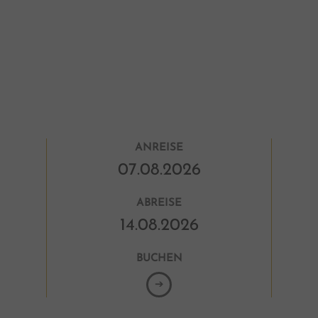
Mas
Den
DE
ANREISE
ABREISE
BUCHEN
➔