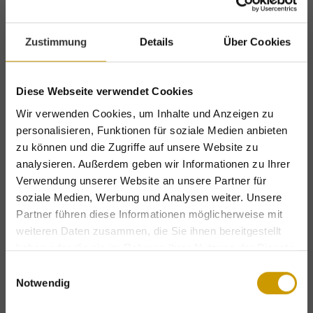
(einmalig kostenfrei pro Aufenthalt).
Zustimmung
Details
Über Cookies
Verwöhnpension
Diese Webseite verwendet Cookies
Starten Sie in den Tag mit unserem
Wir verwenden Cookies, um Inhalte und Anzeigen zu
Frühstücksbuffet bis 10:30 Uhr
. Abends
personalisieren, Funktionen für soziale Medien anbieten
erwartet Sie ein
5-Gänge-Wahlmenü
in
zu können und die Zugriffe auf unsere Website zu
analysieren. Außerdem geben wir Informationen zu Ihrer
unserem mehrfach prämierten
Restaurant
.
Verwendung unserer Website an unsere Partner für
Vegetarische Gerichte stehen ebenso für Sie
soziale Medien, Werbung und Analysen weiter. Unsere
bereit wie vegane Optionen auf Wunsch.
Partner führen diese Informationen möglicherweise mit
weiteren Daten zusammen, die Sie ihnen bereitgestellt
haben oder die sie im Rahmen Ihrer Nutzung der Dienste
Erlenreich Relax & SPA
gesammelt haben.
Einwilligungsauswahl
Notwendig
Entspannen Sie in unserem
Wellnessbereich
und
Exklusive Urlaubsvorteile – nur für kurze
Zeit!
genießen Sie u.a. die finnische Sauna &