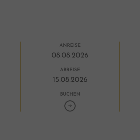
Den
DE
ANREISE
ABREISE
BUCHEN
➔