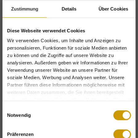
Verwöhnpension
Zustimmung
Details
Über Cookies
Starten Sie in den Tag mit unserem
Diese Webseite verwendet Cookies
Frühstücksbuffet bis 10:30 Uhr
. Abends
Wir verwenden Cookies, um Inhalte und Anzeigen zu
erwartet Sie ein
5-Gänge-Wahlmenü
in
personalisieren, Funktionen für soziale Medien anbieten
unserem mehrfach prämierten
Restaurant
.
zu können und die Zugriffe auf unsere Website zu
analysieren. Außerdem geben wir Informationen zu Ihrer
Vegetarische Gerichte stehen ebenso für Sie
Verwendung unserer Website an unsere Partner für
bereit wie vegane Optionen auf Wunsch.
soziale Medien, Werbung und Analysen weiter. Unsere
Partner führen diese Informationen möglicherweise mit
Erlenreich Relax & SPA
weiteren Daten zusammen, die Sie ihnen bereitgestellt
haben oder die sie im Rahmen Ihrer Nutzung der Dienste
gesammelt haben.
Entspannen Sie in unserem
Wellnessbereich
und
Einwilligungsauswahl
Notwendig
genießen Sie u.a. die finnische Sauna &
Exklusive Urlaubsvorteile – nur für kurze
Zeit!
Altholzsauna, das Dampfbad, den Indoor-
Präferenzen
Whirlpool und den beheizten Outdoorwhirlpool