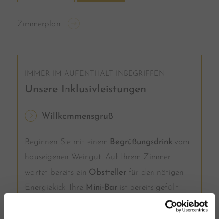
Zimmerplan
IMMER IM AUFENTHALT INBEGRIFFEN
Unsere Inklusivleistungen
Willkommensgruß
Beginnen Sie mit einem
Begrüßungsdrink
vom
hauseigenen Weingut. Auf Ihrem Zimmer
wartet bereits ein
Obstteller
für den nötigen
Energiekick. Ihre
Mini-Bar
ist bereits gefüllt
(einmalig kostenfrei pro Aufenthalt).