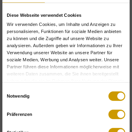
STRASSE
Diese Webseite verwendet Cookies
Wir verwenden Cookies, um Inhalte und Anzeigen zu
personalisieren, Funktionen für soziale Medien anbieten
PLZ
zu können und die Zugriffe auf unsere Website zu
analysieren. Außerdem geben wir Informationen zu Ihrer
Verwendung unserer Website an unsere Partner für
soziale Medien, Werbung und Analysen weiter. Unsere
ORT
Partner führen diese Informationen möglicherweise mit
weiteren Daten zusammen, die Sie ihnen bereitgestellt
haben oder die sie im Rahmen Ihrer Nutzung der Dienste
LAND
gesammelt haben.
Einwilligungsauswahl
Notwendig
Exklusive Urlaubsvorteile – nur für kurze
Zeit!
Präferenzen
Kostenlose Bergbahntickets
& attraktive
Wünsche & spezielle Anfragen
Last-Minute-Angebote
.