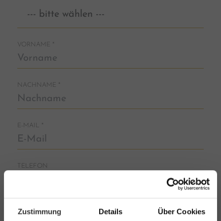
VORNAME
*
NACHNAME
*
E-MAIL
*
TELEFON
Zustimmung
Details
Über Cookies
Adressdaten